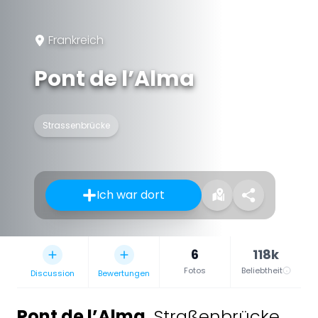
Frankreich
Pont de l’Alma
Strassenbrücke
Ich war dort
6
118k
Fotos
Beliebtheit
Discussion
Bewertungen
Pont de l’Alma
,
Straßenbrücke