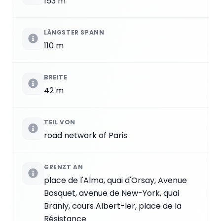
153 m
LÄNGSTER SPANN
110 m
BREITE
42 m
TEIL VON
road network of Paris
GRENZT AN
place de l'Alma, quai d'Orsay, Avenue
Bosquet, avenue de New-York, quai
Branly, cours Albert-Ier, place de la
Résistance