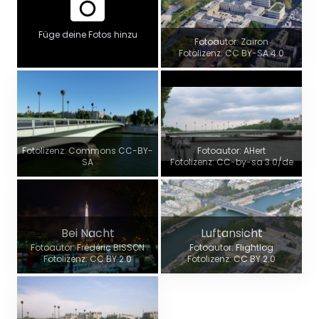
Füge deine Fotos hinzu
Fotoautor: Zairon
Fotolizenz: CC BY-SA 4.0
Fotolizenz: Commons CC-BY-
Fotoautor: AHert
SA
Fotolizenz: CC-by-sa 3.0/de
Bei Nacht
Luftansicht
Fotoautor: Frédéric BISSON
Fotoautor: Flightlog
Fotolizenz: CC BY 2.0
Fotolizenz: CC BY 2.0