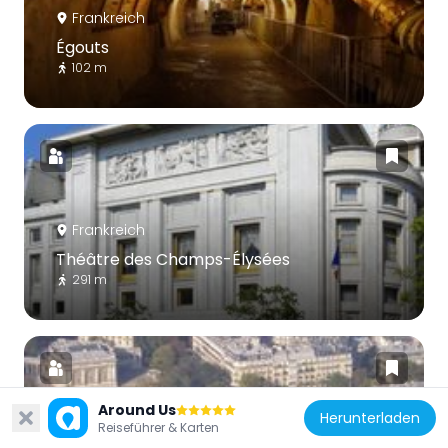
Frankreich
Égouts
102 m
Frankreich
Théâtre des Champs-Élysées
291 m
Around Us
Herunterladen
Reiseführer & Karten
Frankreich