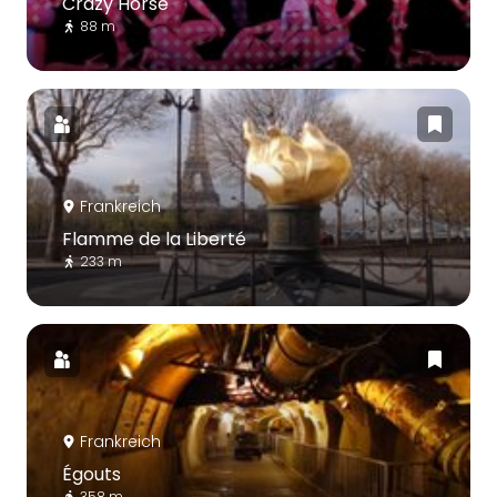
Crazy Horse
88 m
Frankreich
Flamme de la Liberté
233 m
Frankreich
Égouts
358 m