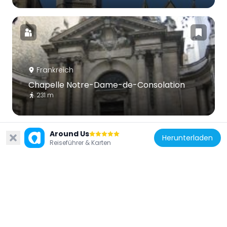
Frankreich
Chapelle Notre-Dame-de-Consolation
231 m
Around Us
Herunterladen
Reiseführer & Karten
Frankreich
Quartier des Champs-Élysées
258 m