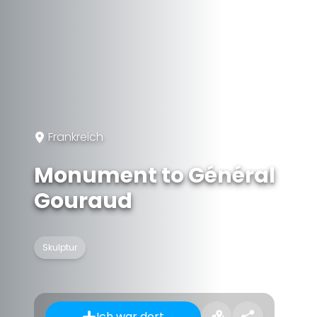
Frankreich
Monument to Général
Gouraud
Skulptur
Ich war dort