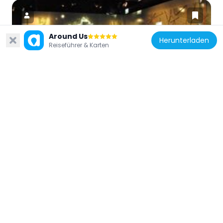
Around Us
Herunterladen
Reiseführer & Karten
Frankreich
Historial Charles de Gaulle
176 m
Frankreich
Hôtel Kinski
160 m