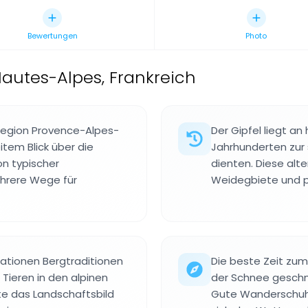
Bewertungen
Photo
Hautes-Alpes, Frankreich
 Region Provence-Alpes-
Der Gipfel liegt an
item Blick über die
Jahrhunderten zur
on typischer
dienten. Diese al
hrere Wege für
Weidegbiete und p
rationen Bergtraditionen
Die beste Zeit zum
Tieren in den alpinen
der Schnee geschm
te das Landschaftsbild
Gute Wanderschuhe