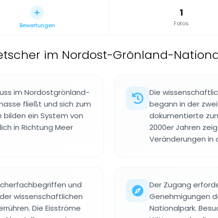
1
Fotos
Bewertungen
etscher im Nordost-Grönland-Nationa
fluss im Nordostgrönland-
Die wissenschaftl
masse fließt und sich zum
begann in der zwei
 bilden ein System von
dokumentierte zunä
lich in Richtung Meer
2000er Jahren zeig
Veränderungen in d
cherfachbegriffen und
Der Zugang erforde
der wissenschaftlichen
Genehmigungen der
rrühren. Die Eisströme
Nationalpark. Bes