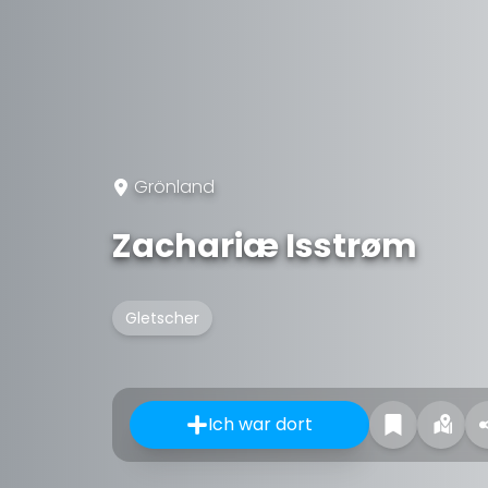
Grönland
Zachariæ Isstrøm
Gletscher
Ich war dort