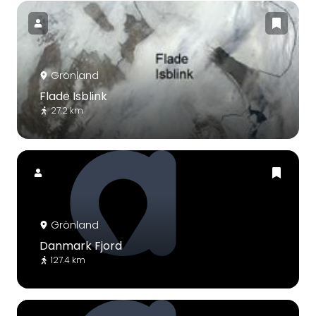
Grönland
Flade Isblink
27.2 km
Grönland
Danmark Fjord
127.4 km