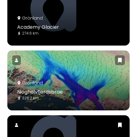
Grönland
Academy Glacier
274.6 km
Grönland
Nioghalvfjerdsbrae
328.2 km