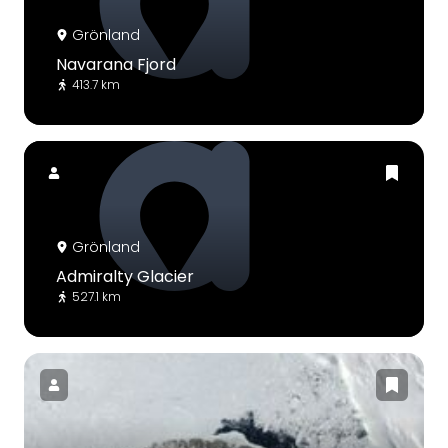
Grönland
Navarana Fjord
413.7 km
Grönland
Admiralty Glacier
527.1 km