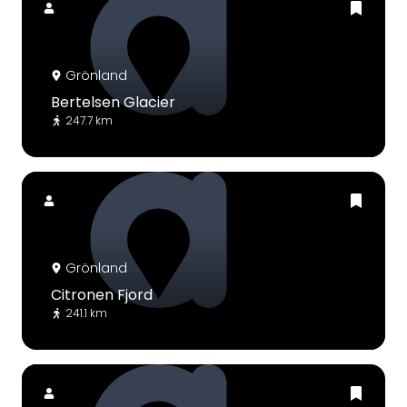
Grönland
Bertelsen Glacier
247.7 km
Grönland
Citronen Fjord
241.1 km