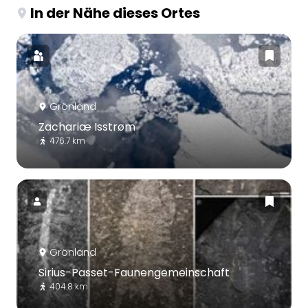
In der Nähe dieses Ortes
Grönland
Zachariæ Isstrøm
476.7 km
Grönland
Sirius-Passet-Faunengemeinschaft
404.8 km