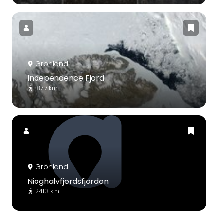
Grönland
Independence Fjord
187.7 km
Grönland
Nioghalvfjerdsfjorden
241.3 km