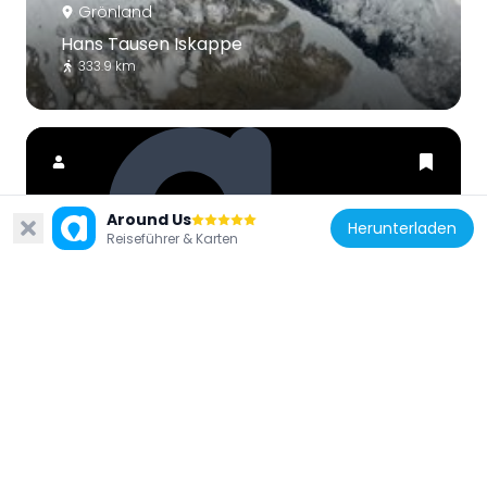
Grönland
Hans Tausen Iskappe
333.9 km
Around Us
Herunterladen
Reiseführer & Karten
Grönland
Moore Glacier
258.2 km
Grönland