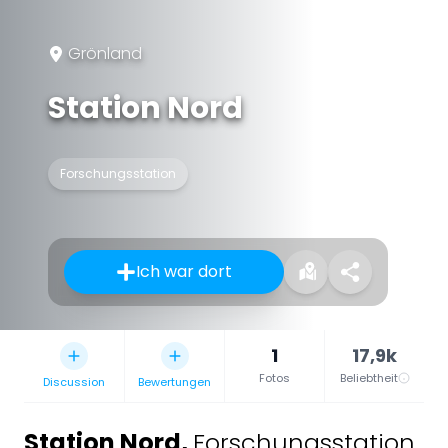
Grönland
Station Nord
Forschungsstation
Ich war dort
1
17,9k
Fotos
Beliebtheit
Discussion
Bewertungen
Station Nord
,
Forschungsstation