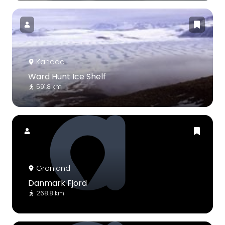
Kanada
Ward Hunt Ice Shelf
591.8 km
Grönland
Danmark Fjord
268.8 km