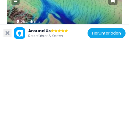
Grönland
Nioghalvfjerdsbrae
Around Us
Herunterladen
Reiseführer & Karten
485.7 km
Grönland
Navarana Fjord
221.1 km