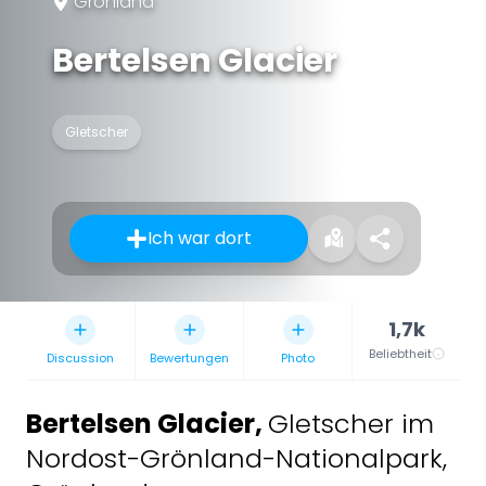
Grönland
Bertelsen Glacier
Gletscher
Ich war dort
1,7k
Beliebtheit
Discussion
Bewertungen
Photo
Bertelsen Glacier
,
Gletscher im
Nordost-Grönland-Nationalpark,