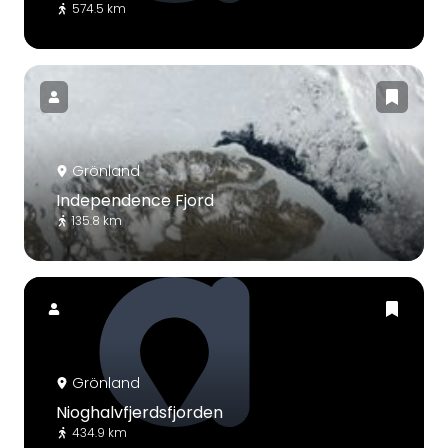
574.5 km
Grönland
Independence Fjord
135.8 km
Grönland
Nioghalvfjerdsfjorden
434.9 km