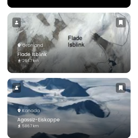
Grönland
Flade Isblink
264.7 km
Kanada
Agassiz-Eiskappe
586.7 km