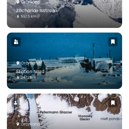
Grönland
Zachariæ Isstrøm
597.5 km
Grönland
Station Nord
247.7 km
Grönland