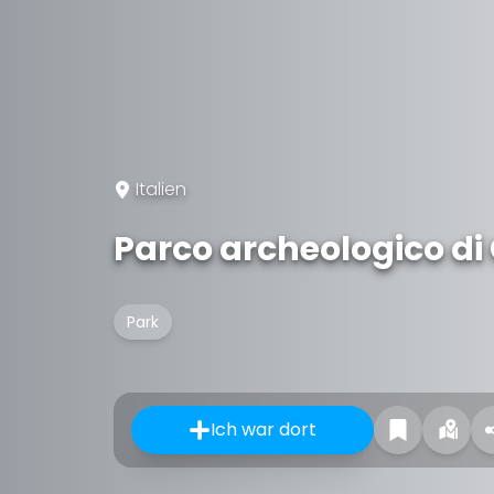
Italien
Parco archeologico di
Park
Ich war dort