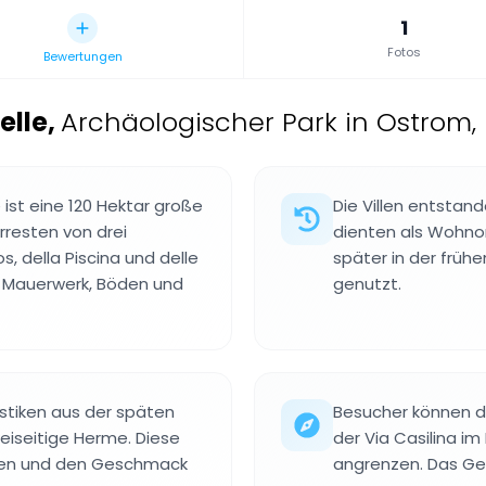
1
Fotos
Bewertungen
elle
,
Archäologischer Park in Ostrom, 
ist eine 120 Hektar große
Die Villen entstan
resten von drei
dienten als Wohnor
s, della Piscina und delle
später in der früh
 Mauerwerk, Böden und
genutzt.
astiken aus der späten
Besucher können de
eiseitige Herme. Diese
der Via Casilina im
ieben und den Geschmack
angrenzen. Das Gel