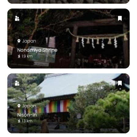
Japan
Nonomiya Shrine
1.9 km
Japan
Nison-in
1.3 km