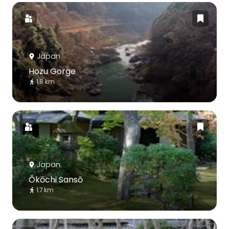
Japan
Hozu Gorge
1.8 km
Japan
Ōkōchi Sansō
1.7 km