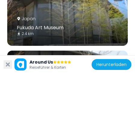
Japan
Fukuda Art Museum
2.4 km
Around Us
Herunterladen
Reiseführer & Karten
Japan
Shigureden
2.2 km