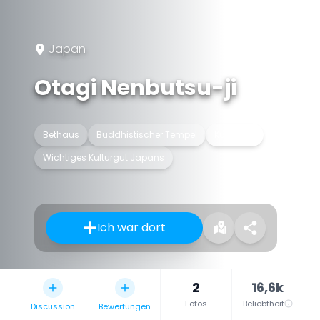
Japan
Otagi Nenbutsu-ji
Bethaus
Buddhistischer Tempel
Kultstätte
Wichtiges Kulturgut Japans
Ich war dort
2
16,6k
Fotos
Beliebtheit
Discussion
Bewertungen