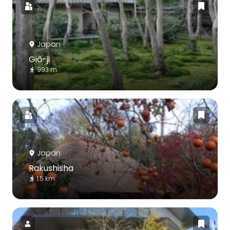
Japan
Giō-ji
993 m
Japan
Rakushisha
1.5 km