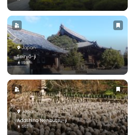
Japan
Seiryō-ji
1.5 km
Japan
Adashino Nenbutsu-ji
563 m