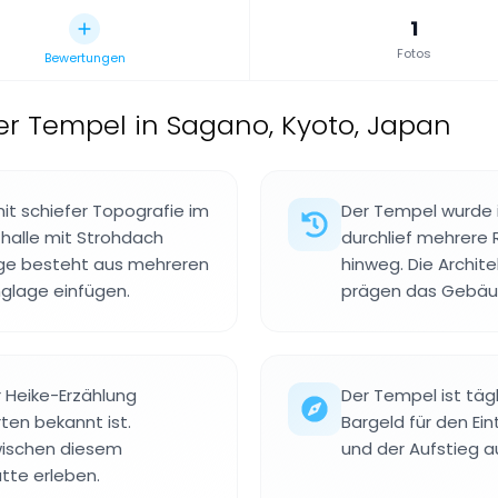
1
Fotos
Bewertungen
er Tempel in Sagano, Kyoto, Japan
it schiefer Topografie im
Der Tempel wurde 
thalle mit Strohdach
durchlief mehrere 
age besteht aus mehreren
hinweg. Die Archit
nglage einfügen.
prägen das Gebäud
 Heike-Erzählung
Der Tempel ist täg
ten bekannt ist.
Bargeld für den Ein
wischen diesem
und der Aufstieg a
ätte erleben.