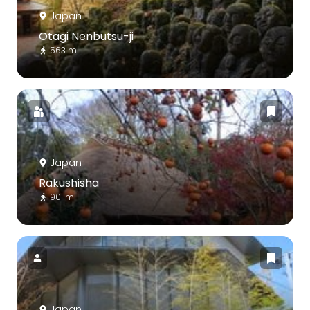
Japan
Otagi Nenbutsu-ji
563 m
Japan
Rakushisha
901 m
Japan