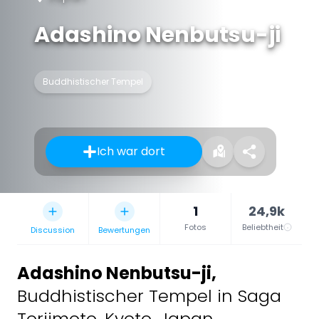
Adashino Nenbutsu-ji
Buddhistischer Tempel
Ich war dort
1
24,9k
Fotos
Beliebtheit
Discussion
Bewertungen
Adashino Nenbutsu-ji
,
Buddhistischer Tempel in Saga
Toriimoto, Kyoto, Japan.