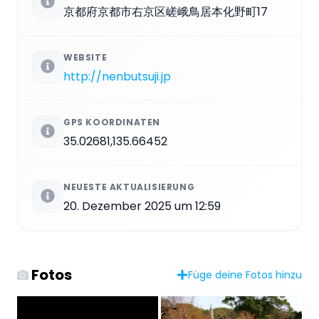
京都府京都市右京区嵯峨鳥居本化野町17
WEBSITE
http://nenbutsuji.jp
GPS KOORDINATEN
35.02681,135.66452
NEUESTE AKTUALISIERUNG
20. Dezember 2025 um 12:59
Fotos
Füge deine Fotos hinzu