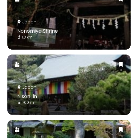
Japan
Nonomiya Shrine
1.3 km
Japan
Nison-in
700 m