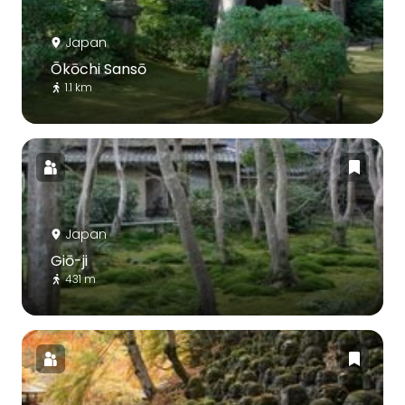
Japan
Ōkōchi Sansō
1.1 km
Japan
Giō-ji
431 m