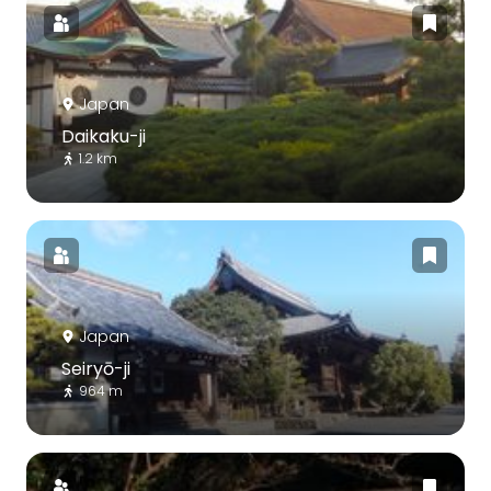
Japan
Daikaku-ji
1.2 km
Japan
Seiryō-ji
964 m