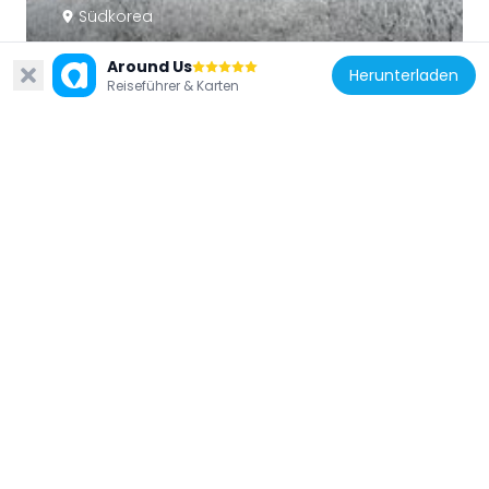
Südkorea
Sobaeksan-Nationalpark
Around Us
26.3 km
Herunterladen
Reiseführer & Karten
Südkorea
Cheongpung Cultural Properties
33 km
Südkorea