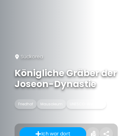
Südkorea
Königliche Gräber der
Joseon-Dynastie
Friedhof
Mausoleum
UNESCO-Welterbe
Ich war dort