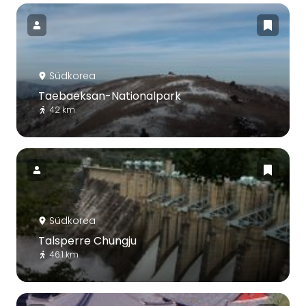
Südkorea
Taebaeksan-Nationalpark
42 km
Südkorea
Talsperre Chungju
46.1 km