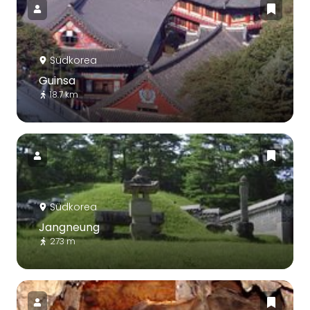
Südkorea
Guinsa
18.7 km
Südkorea
Jangneung
273 m