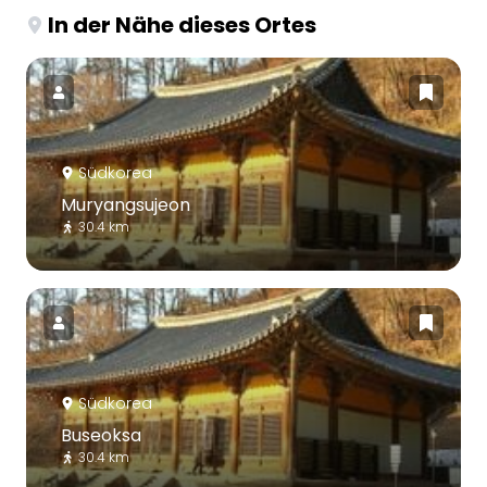
In der Nähe dieses Ortes
Südkorea
Muryangsujeon
30.4 km
Südkorea
Buseoksa
30.4 km