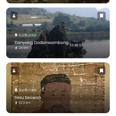
Südkorea
Danyang Dodamsambong
24 km
Südkorea
Sosu Seowon
32.3 km