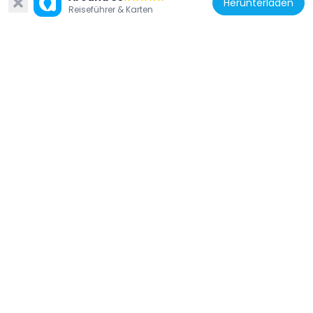
Herunterladen
Reiseführer & Karten
Sudan
Tombos
287.2 km
Sudan
Schambat-Brücke
378.7 km