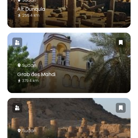
Alt Dunqula
255.4 km
Sudan
Grab des Mahdi
379.4 km
Sudan