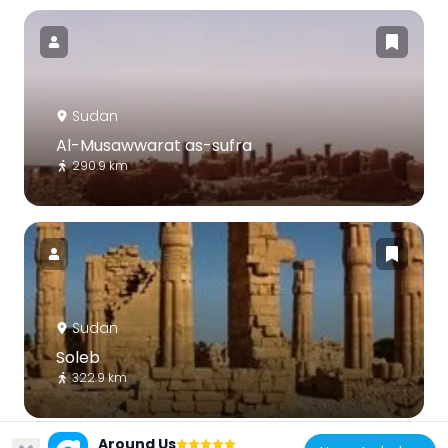
Sudan
Al-Musawwarat as-sufra
290.9 km
Sudan
Soleb
322.9 km
Around Us