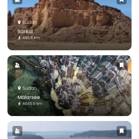
Sudan
Barkal
485.8 km
Sudan
Mälarsee
4685.9 km