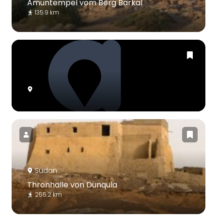
Amuntempel vom Berg Barkal
135.9 km
Sudan
Thronhalle von Dunqula
255.2 km