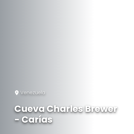
Venezuela
Cueva Charles Brewer
- Carías