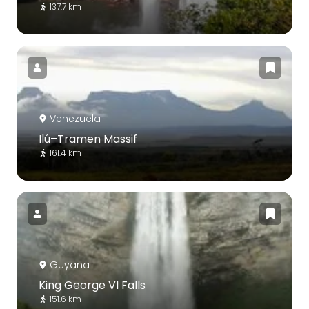
137.7 km
Venezuela
Ilú–Tramen Massif
161.4 km
Guyana
King George VI Falls
151.6 km