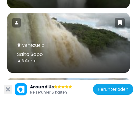
Venezuela
Salto Sapo
98.3 km
Around Us
Herunterladen
Reiseführer & Karten
Venezuela
Wadakapiapué-tepui
171.2 km