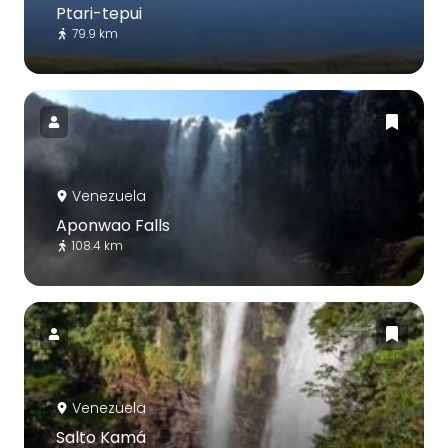
Ptari-tepui
79.9 km
Venezuela
Aponwao Falls
108.4 km
Venezuela
Salto Kamá