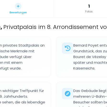
1
Fotos
Bewertungen
e
,
Privatpalais im 8. Arrondissement von
in privates Stadtpalais an
Bernard Poyet ent
stische Merkmale mit
Grundstück, das z
äude verfügt über
Bouret de Vézelay 
ten mit einem
später und machte
gefügt wurde.
Kaiserreichs.
n wichtiger Treffpunkt für
Das Gebäude liegt 
19. Jahrhunderts.
mehreren U-Bahn-S
sehen, die als lebendige
Besucher sollten b