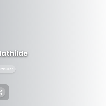
Mathilde
rticulier