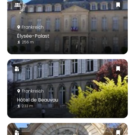
Frankreich
Élysée-Palast
256 m
Frankreich
Hôtel de Beauvau
233 m