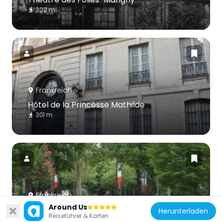
302 m
Frankreich
Hôtel de la Princesse Mathilde
301 m
Frankreich
Around Us
Carré Marigny
Herunterladen
Reiseführer & Karten
260 m