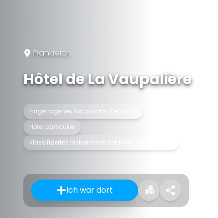
Frankreich
Hôtel de La Vaupalière
Eingetragenes historisches Denkmal
Hôtel particulier
Klassifiziertes historisches Denkmal in Frankreich
Ich war dort