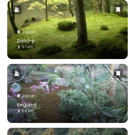
Japan
Saihō-ji
5.7 km
Japan
Kegon-ji
5.8 km