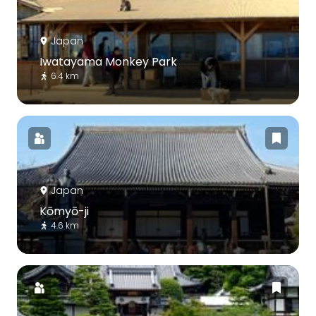
Japan
Iwatayama Monkey Park
6.4 km
Japan
Kōmyō-ji
4.6 km