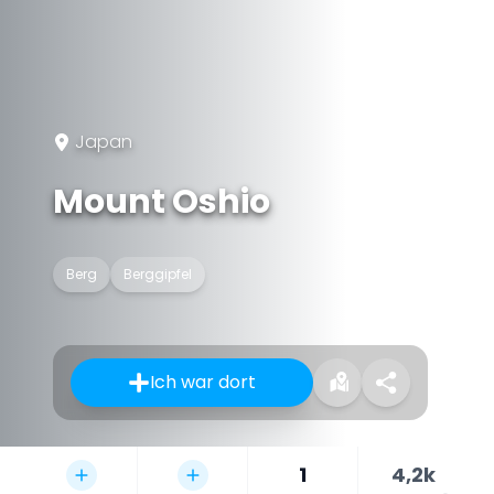
Japan
Mount Oshio
Berg
Berggipfel
Ich war dort
1
4,2k