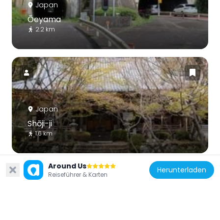
Japan
Ōeyama
2.2 km
Japan
Shōji-ji
1.6 km
Around Us
Herunterladen
Reiseführer & Karten
Japan