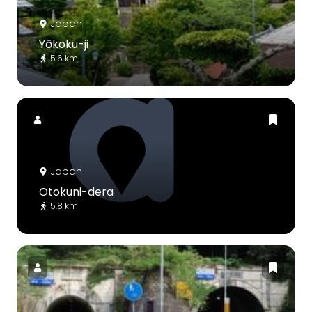
Japan
Yōkoku-ji
5.6 km
Japan
Otokuni-dera
5.8 km