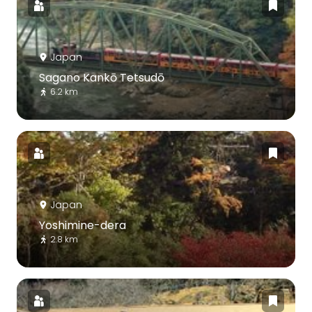
Japan
Sagano Kankō Tetsudō
6.2 km
Japan
Yoshimine-dera
2.8 km