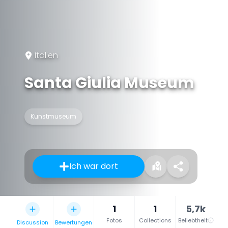
Italien
Santa Giulia Museum
Kunstmuseum
Ich war dort
1
1
5,7k
Fotos
Collections
Beliebtheit
Discussion
Bewertungen