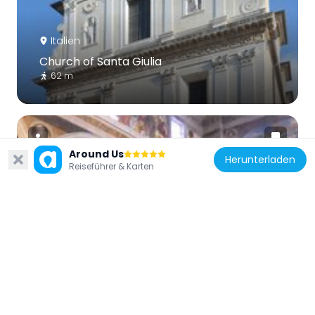
Italien
Church of Santa Giulia
62 m
Around Us
Herunterladen
Reiseführer & Karten
Italien
Coro delle monache
51 m