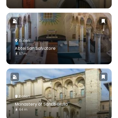
Italien
Abtei San Salvatore
57 m
Italien
Monastery of Santa Giulia
64 m