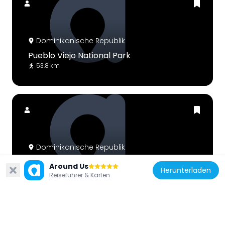
Dominikanische Republik
Pueblo Viejo National Park
53.8 km
Dominikanische Republik
Monte Cristi Pipe Wreck
Around Us
Herunterladen
108.3 km
Reiseführer & Karten