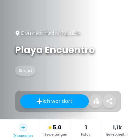
Dominikanische Republik
Playa Encuentro
Strand
Ich war dort
5.0
1
1,1k
1 Bewertungen
Fotos
Beliebtheit
Discussion