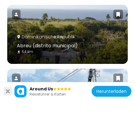
Dominikanische Republik
Abreu (distrito municipal)
54 km
Around Us
Herunterladen
Reiseführer & Karten
Dominikanische Republik
Puerto Plata Cable Car
27.2 km