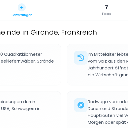
7
Fotos
Bewertungen
inde in Gironde, Frankreich
80 Quadratkilometer
Im Mittelalter leb
Seekiefernwälder, Strände
vom Salz aus den M
Jahrhundert öffne
die Wirtschaft gru
rbindungen durch
Radwege verbinden 
 USA, Schwaigern in
Dünen und Strände
Hauptrouten viel V
Morgen oder spät 