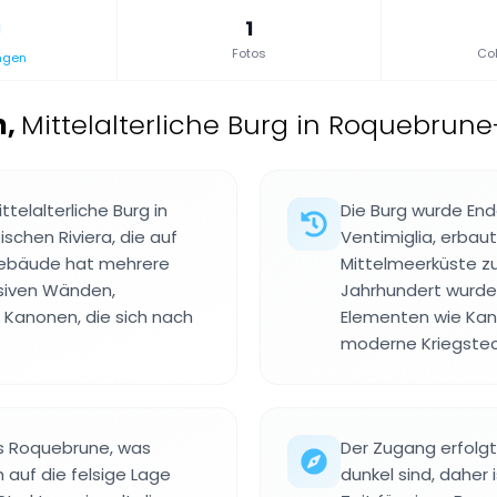
1
Fotos
Col
ngen
n
,
Mittelalterliche Burg in Roquebrune
elalterliche Burg in
Die Burg wurde End
chen Riviera, die auf
Ventimiglia, erbau
 Gebäude hat mehrere
Mittelmeerküste zu
siven Wänden,
Jahrhundert wurde 
r Kanonen, die sich nach
Elementen wie Kan
moderne Kriegstec
s Roquebrune, was
Der Zugang erfolgt 
 auf die felsige Lage
dunkel sind, daher 