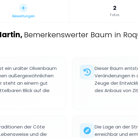
2
Fotos
Bewertungen
artin
,
Bemerkenswerter Baum in Roq
st ein uralter Olivenbaum
Dieser Baum entsta
nen außergewöhnlichen
Veränderungen in d
r steht an einem gut
Zeuge der Entwickl
telbaren Blick auf die
des Anbaus von Zit
raditionen der Côte
Die Lage an der S
e Lebensweise und die
erreichbar und erm