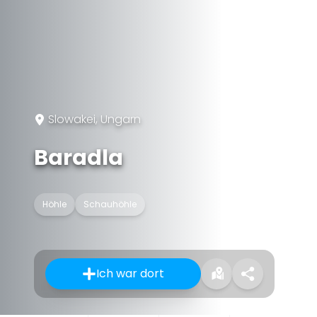
Slowakei, Ungarn
Baradla
Höhle
Schauhöhle
Ich war dort