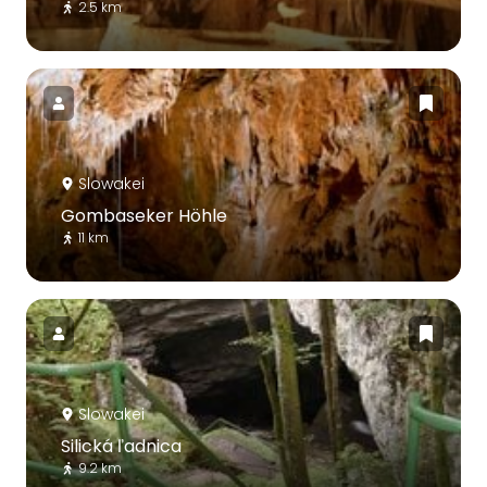
2.5 km
Slowakei
Gombaseker Höhle
11 km
Slowakei
Silická ľadnica
9.2 km