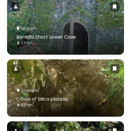
Ungarn
Baradla Short Lower Cave
3.6 km
Slowakei
Caves of Silica plateau
9.5 km