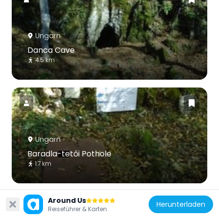
Ungarn
Danca Cave
4.5 km
Ungarn
Baradla-tetői Pothole
1.7 km
Around Us
Herunterladen
Reiseführer & Karten