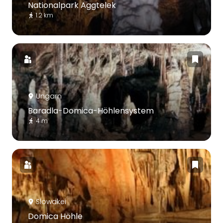
Nationalpark Aggtelek
1.2 km
Ungarn
Baradla-Domica-Höhlensystem
4 m
Slowakei
Domica Höhle