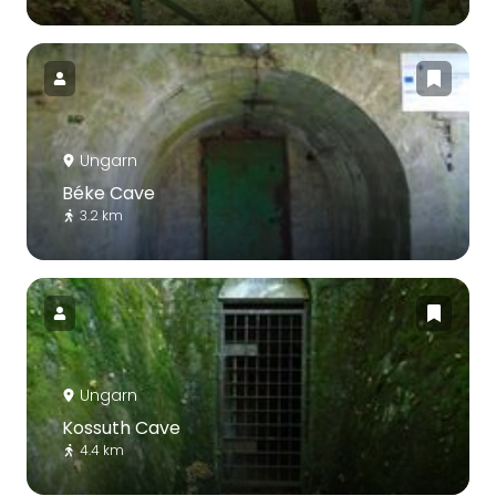
Ungarn
Béke Cave
3.2 km
Ungarn
Kossuth Cave
4.4 km