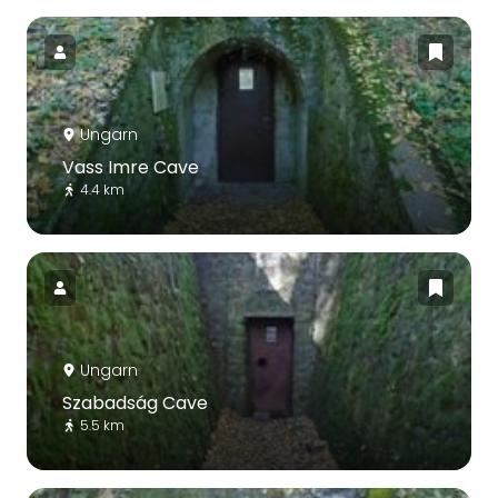
Ungarn
Vass Imre Cave
4.4 km
Ungarn
Szabadság Cave
5.5 km