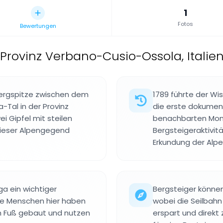
1
Fotos
Bewertungen
 Provinz Verbano-Cusio-Ossola, Italie
 Bergspitze zwischen dem
1789 führte der W
Tal in der Provinz
die erste dokumen
i Gipfel mit steilen
benachbarten Mont
dieser Alpengegend
Bergsteigeraktivit
Erkundung der Alpe
a ein wichtiger
Bergsteiger können
Die Menschen hier haben
wobei die Seilbahn
em Fuß gebaut und nutzen
erspart und direkt