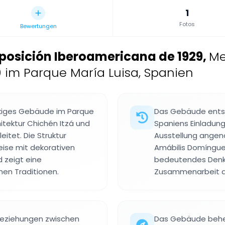
1
Fotos
Bewertungen
xposición Iberoamericana de 1929
,
Me
 im Parque María Luisa, Spanien
öckiges Gebäude im Parque
Das Gebäude entst
hitektur Chichén Itzá und
Spaniens Einladung
itet. Die Struktur
Ausstellung angen
eise mit dekorativen
Amábilis Domínguez
 zeigt eine
bedeutendes Denkma
hen Traditionen.
Zusammenarbeit di
 Beziehungen zwischen
Das Gebäude beher