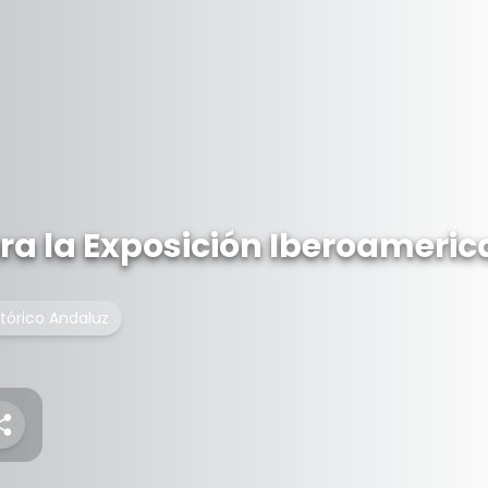
ra la Exposición Iberoameric
stórico Andaluz