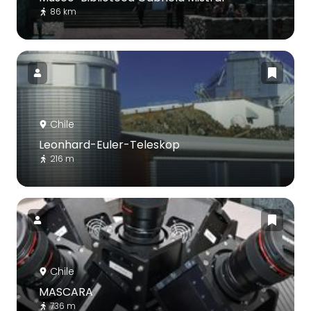
86 km
Chile
Leonhard-Euler-Teleskop
216 m
Chile
MASCARA
736 m