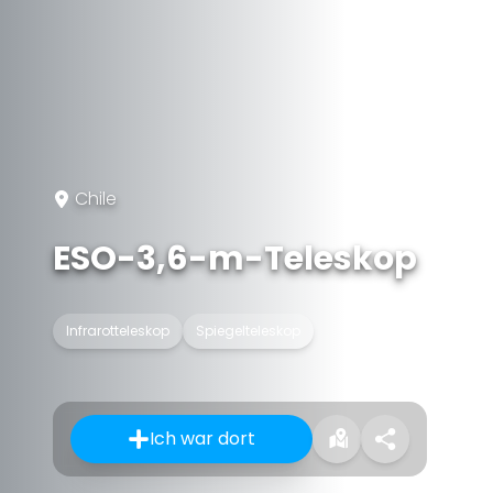
Chile
ESO-3,6-m-Teleskop
Infrarotteleskop
Spiegelteleskop
Ich war dort