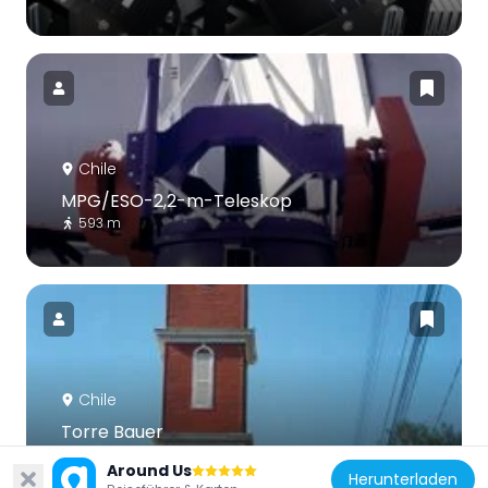
Chile
MPG/ESO-2,2-m-Teleskop
593 m
Chile
Torre Bauer
86 km
Around Us
Herunterladen