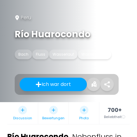
Peru
Río Huarocondo
Bach
Fluss
Wasserlauf
Wasserstraße
Ich war dort
700+
Beliebtheit
Discussion
Bewertungen
Photo
Río Huarocondo
,
Nebenfluss in