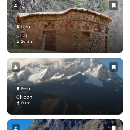
Peru
Urco
26 km
Peru
Chicon
18 km