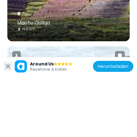
Peru
Machu Qullqa
19.6 km
Around Us
Herunterladen
Reiseführer & Karten
Peru
Sinqa
30.9 km