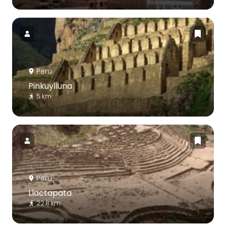
Peru
Pinkuylluna
5 km
Peru
Llactapata
22.8 km