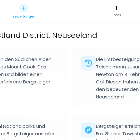
1
Fotos
Bewertungen
tland District, Neuseeland
 in den Südlichen Alpen
Die Erstbesteigun
 des Mount Cook. Das
Teichelmann zusa
n und bildet einen
Newton am 4. Febru
erfahrene Bergsteiger.
Col. Diesen frühen
den bedeutenden Er
Neuseeland.
ni Nationalparks und
Bergsteiger erreic
für Bergsteiger aus aller
Fox Glacier Townsh