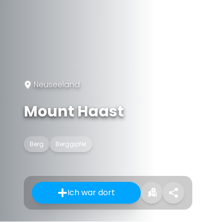
Neuseeland
Mount Haast
Berg
Berggipfel
Ich war dort