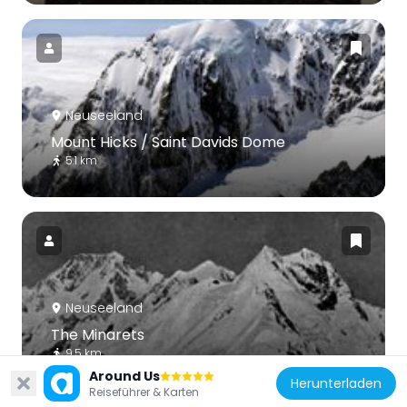
Neuseeland
Mount Hicks / Saint Davids Dome
5.1 km
Neuseeland
The Minarets
9.5 km
Around Us
Herunterladen
Reiseführer & Karten