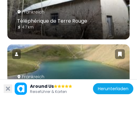
Frankreich
Téléphérique de Terre Rouge
4.7 km
Frankreich
Cima Saurel
Around Us
Herunterladen
Reiseführer & Karten
3.7 km