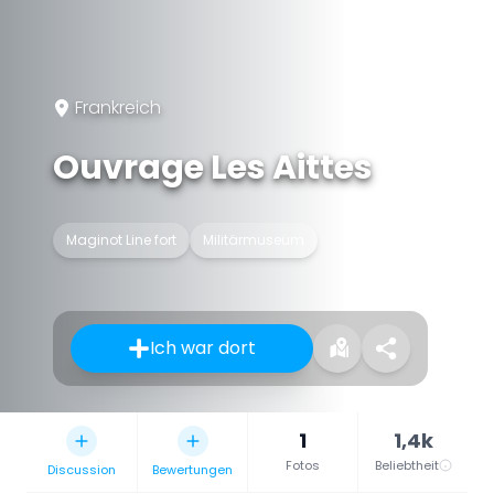
Frankreich
Ouvrage Les Aittes
Maginot Line fort
Militärmuseum
Ich war dort
1
1,4k
Fotos
Beliebtheit
Discussion
Bewertungen