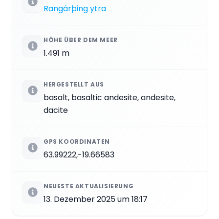
Rangárþing ytra
HÖHE ÜBER DEM MEER
1.491 m
HERGESTELLT AUS
basalt, basaltic andesite, andesite,
dacite
GPS KOORDINATEN
63.99222,-19.66583
NEUESTE AKTUALISIERUNG
13. Dezember 2025 um 18:17