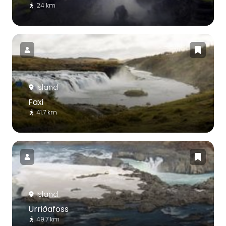
24 km
Island
Faxi
41.7 km
Island
Urriðafoss
49.7 km