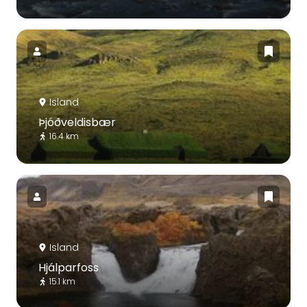
Island
Þjóðveldisbær
16.4 km
Island
Hjálparfoss
15.1 km