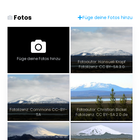
Fotos
Füge deine Fotos hinzu
Füge deine Fotos hinzu
Fotoautor: Hansueli Krapf
Fotolizenz: CC BY-SA 3.0
Fotolizenz: Commons CC-BY-
Fotoautor: Christian Bickel
SA
Fotolizenz: CC BY-SA 2.0 de