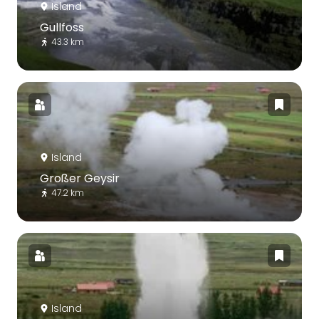
Island
Gullfoss
43.3 km
Island
Großer Geysir
47.2 km
Island