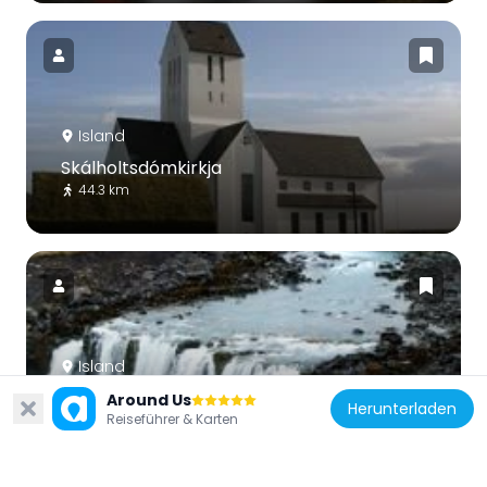
Island
Skálholtsdómkirkja
44.3 km
Island
Þjófafoss
Around Us
Herunterladen
Reiseführer & Karten
12.1 km