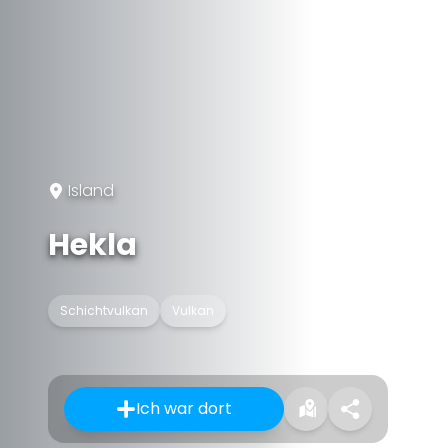
Island
Hekla
Schichtvulkan
Vulkan
Ich war dort