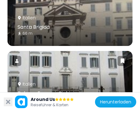
Italien
Santa Brigida
66 m
Italien
Palazzo Fusconi-Pighini
Around Us
107 m
Herunterladen
Reiseführer & Karten