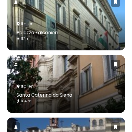
Italien
Palazzo Falconieri
117 m
Italien
Santa Caterina da Siena
184 m