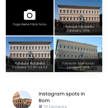
Füge deine Fotos hinzu
Fotoautor: Myrabella
Fotolizenz: GFDL
Fotoautor: Myrabella
Fotoautor: Mattaurizio
Fotolizenz: CC BY-SA 3.0
Fotolizenz: GFDL
Instagram spots in
Rom
33
Elemente