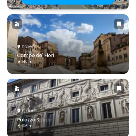
Italien
Campo de' Fiori
146 m
Italien
Palazzo Spada
106 m