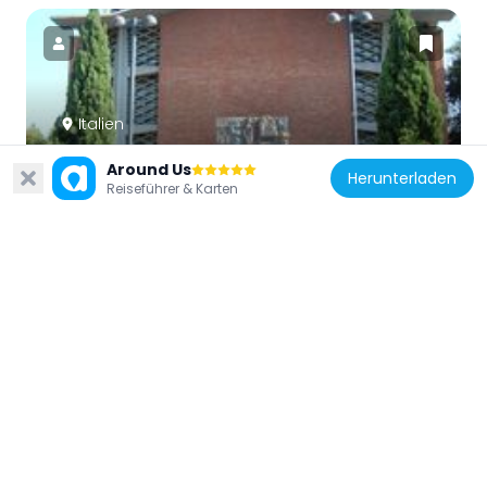
Italien
San Luca a Via Prenestina
Around Us
Herunterladen
937 m
Reiseführer & Karten
Italien
Torrione prenestino
599 m