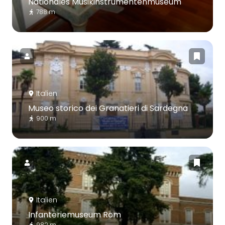
Nationales Musikinstrumentenmuseum
788 m
Italien
Museo storico dei Granatieri di Sardegna
900 m
Italien
Infanteriemuseum Rom
982 m