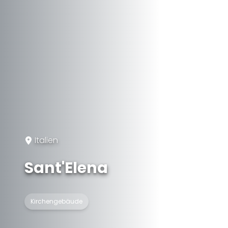
Italien
Sant'Elena
Kirchengebäude