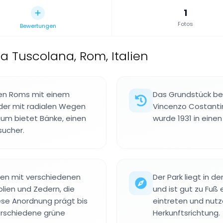
1
Fotos
Bewertungen
a Tuscolana, Rom, Italien
osten Roms mit einem
Das Grundstück beg
 der mit radialen Wegen
Vincenzo Costantini
aum bietet Bänke, einen
wurde 1931 in eine
sucher.
nen mit verschiedenen
Der Park liegt in d
lien und Zedern, die
und ist gut zu Fuß
ese Anordnung prägt bis
eintreten und nutz
erschiedene grüne
Herkunftsrichtung.