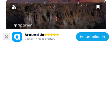
Spanien
Los Hervideros
Around Us
Herunterladen
84.7 km
Reiseführer & Karten
Spanien
Mirador del Río
128.6 km