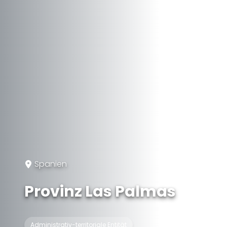
Spanien
Provinz Las Palmas
Administrativ-territoriale Entität