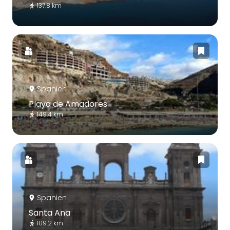
137.8 km
Spanien
Playa de Amadores
149.4 km
Spanien
Santa Ana
109.2 km