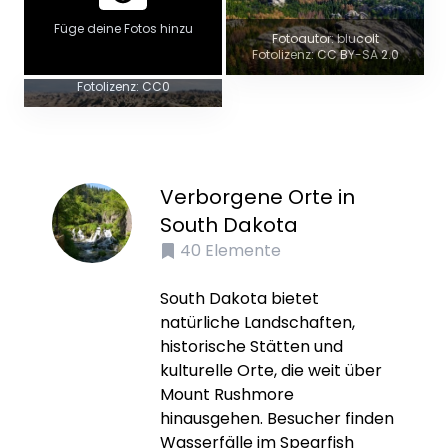
Füge deine Fotos hinzu
Fotoautor: blucolt
Panoramablick
Fotolizenz: CC BY-SA 2.0
Fotoautor: Colin.faulkikngham
Fotolizenz: CC0
Verborgene Orte in
South Dakota
40
Elemente
South Dakota bietet
natürliche Landschaften,
historische Stätten und
kulturelle Orte, die weit über
Mount Rushmore
hinausgehen. Besucher finden
Wasserfälle im Spearfish