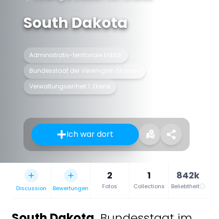
South Dakota
Administrativ-territoriale Entität
Bundesstaat der Vereinigten Staaten
Verwaltungseinheit 1. Ebene
Ich war dort
2
1
842k
Fotos
Collections
Beliebtheit
Discussion
Bewertungen
South Dakota
,
Bundesstaat im