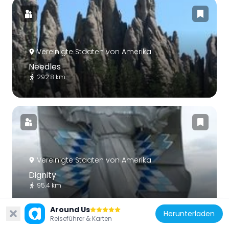
Vereinigte Staaten von Amerika
Needles
292.8 km
Vereinigte Staaten von Amerika
Dignity
95.4 km
Around Us
Herunterladen
Reiseführer & Karten