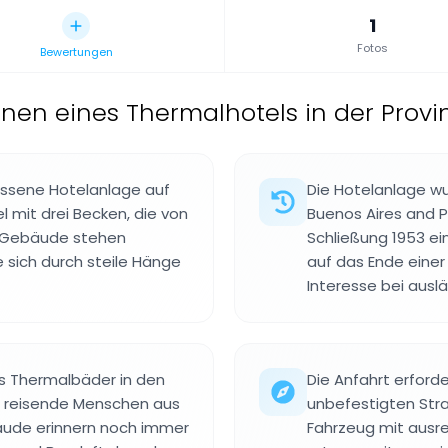
1
Fotos
Bewertungen
inen eines Thermalhotels in der Provi
assene Hotelanlage auf
Die Hotelanlage wu
 mit drei Becken, die von
Buenos Aires and Pa
ie Gebäude stehen
Schließung 1953 ei
e sich durch steile Hänge
auf das Ende einer
Interesse bei aus
ls Thermalbäder in den
Die Anfahrt erford
r reisende Menschen aus
unbefestigten Stra
bäude erinnern noch immer
Fahrzeug mit ausre