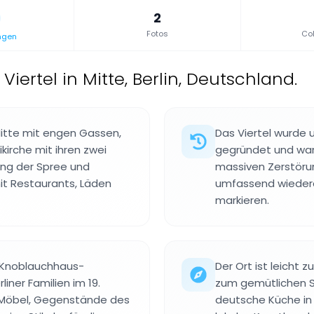
2
Fotos
Col
ngen
 Viertel in Mitte, Berlin, Deutschland.
n Mitte mit engen Gassen,
Das Viertel wurde u
ikirche mit ihren zwei
gegründet und war
ang der Spree und
massiven Zerstöru
t Restaurants, Läden
umfassend wiedera
markieren.
r Knoblauchhaus-
Der Ort ist leicht
iner Familien im 19.
zum gemütlichen Sp
 Möbel, Gegenstände des
deutsche Küche in