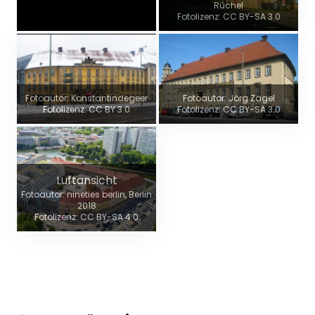
Rüchel
Fotolizenz: CC BY-SA 3.0
Fotoautor: Konstantindegeer
Fotoautor: Jörg Zägel
Fotolizenz: CC BY 3.0
Fotolizenz: CC BY-SA 3.0
Luftansicht
Fotoautor: nineties berlin, Berlin
2018
Fotolizenz: CC BY-SA 4.0