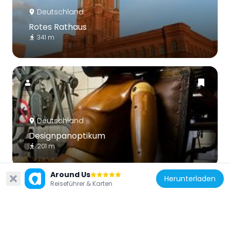
Deutschland
Rotes Rathaus
341 m
Deutschland
Designpanoptikum
201 m
Around Us
Herunterladen
Reiseführer & Karten
Deutschland