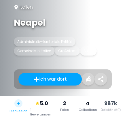
Italien
Neapel
Administrativ-territoriale Entität
Gemeinde in Italien
Großstadt
Stadt
Ich war dort
5.0
2
4
987k
1
Fotos
Collections
Beliebtheit
Discussion
Bewertungen