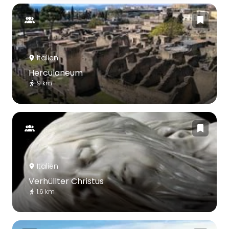
Italien
Herculaneum
9 km
Italien
Verhüllter Christus
1.6 km