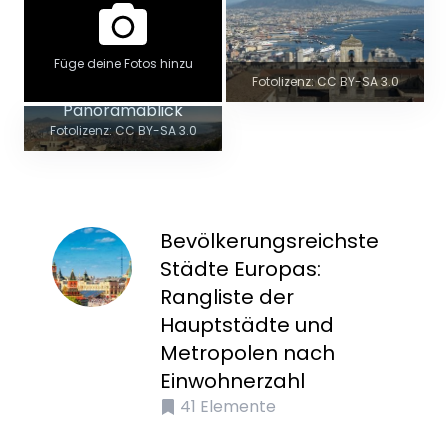
Füge deine Fotos hinzu
Fotolizenz: CC BY-SA 3.0
Panoramablick
Fotolizenz: CC BY-SA 3.0
Bevölkerungsreichste
Städte Europas:
Rangliste der
Hauptstädte und
Metropolen nach
Einwohnerzahl
41
Elemente