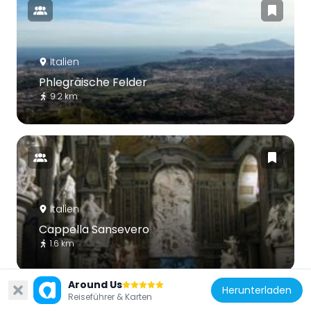
Italien
Phlegräische Felder
9.2 km
Italien
Cappella Sansevero
1.6 km
Around Us
Herunterladen
Reiseführer & Karten