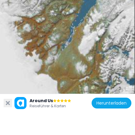
Ahvaz
Around Us
Herunterladen
Ahvaz liegt in der iranischen Provinz Khuzestan und wird regelmäßig als eine der heißesten Städte der Welt genannt. Im Sommer steigt die Temperatur oft auf über 50 Grad Celsius. Die Stadt liegt in einer flachen, trockenen Ebene, und die Hitze ist so intensiv, dass das tägliche Leben sich weitgehend in Innenräume verlagert. Trotz dieser Bedingungen ist Ahvaz eine der bevölkerungsreichsten Städte des Iran, mit einem lebhaften Marktleben, das sich in den kühleren Morgenstunden abspielt.
95,1k
Reiseführer & Karten