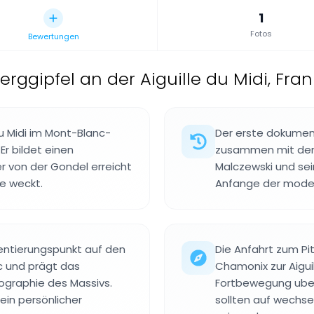
1
Fotos
Bewertungen
erggipfel an der Aiguille du Midi, Fra
 du Midi im Mont-Blanc-
Der erste dokument
Er bildet einen
zusammen mit der E
er von der Gondel erreicht
Malczewski und sei
se weckt.
Anfange der moder
ientierungspunkt auf den
Die Anfahrt zum P
c und prägt das
Chamonix zur Aiguil
pographie des Massivs.
Fortbewegung uber
 ein persönlicher
sollten auf wechs