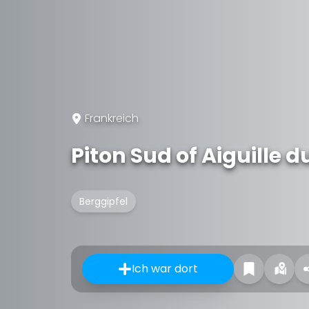
Frankreich
Piton Sud of Aiguille d
Berggipfel
Ich war dort